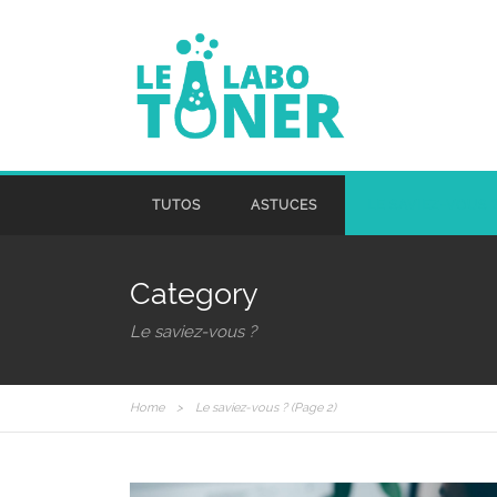
TUTOS
ASTUCES
LE SAVIEZ-VOUS 
Category
Le saviez-vous ?
Home
>
Le saviez-vous ?
(Page 2)