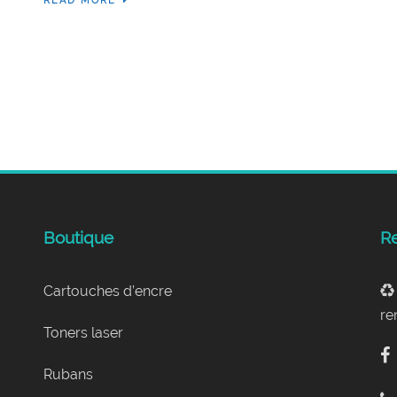
READ MORE
Boutique
Re
Cartouches d’encre
re
Toners laser
Rubans