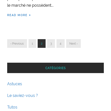
le marché ne possèdent...
READ MORE
‹ Previous
1
2
3
4
Next ›
CATÉGORIES
Astuces
Le saviez-vous ?
Tutos