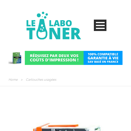
Home
>
Cartouches usagées