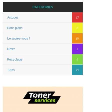
CATEGORIES
Astuces
17
Bons plans
2
Le saviez-vous ?
10
News
7
Recyclage
5
Tutos
21