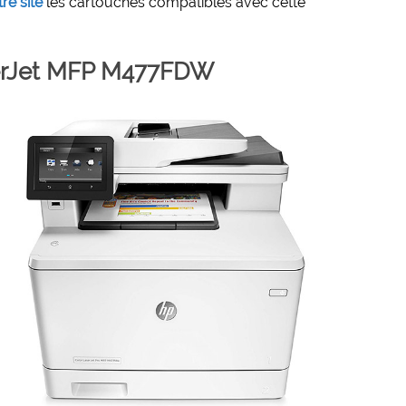
re site
les cartouches compatibles avec cette
serJet MFP M477FDW