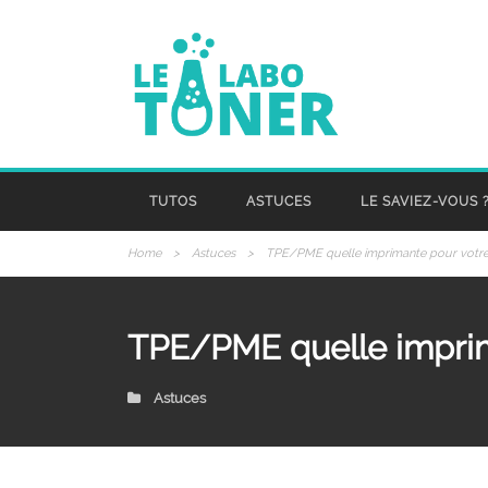
TUTOS
ASTUCES
LE SAVIEZ-VOUS 
Home
>
Astuces
>
TPE/PME quelle imprimante pour votre 
TPE/PME quelle imprima
Astuces