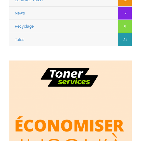
Le saviez-vous ?
10
News
7
Recyclage
5
Tutos
21